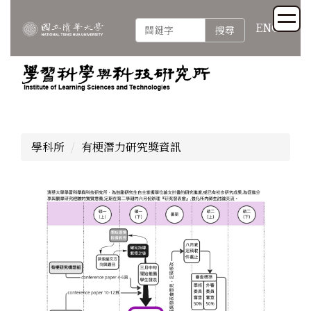
跳
到
ENG
搜尋
主
要
內
容
區
學科所
有梗潛力研究獎資訊