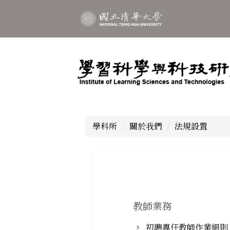
跳
到
主
要
內
容
區
學科所
關於我們
法規設置
教師業務
初聘專任教師作業細則