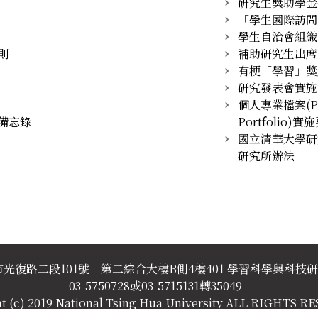
研究生獎助學金
「學生國際訪問
學生自治會組織
則
補助研究生出席
有梗「學習」獎
研究發表會實施
個人專業檔案(Pers
備忘錄
Portfolio)實
國立清華大學研
研究所辦法
新竹市光復路二段101號 第二綜合大樓B側4樓401 學習科學與科技
03-5750728或03-5715131轉35049
t (c) 2019 National Tsing Hua University ALL RIGHTS 