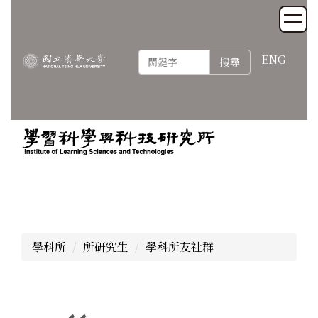
跳
到
主
ENG
要
搜尋
內
容
區
學科所
所研究生
學科所友社群