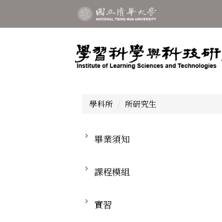
跳
到
主
要
內
容
區
學科所
所研究生
畢業須知
課程模組
實習