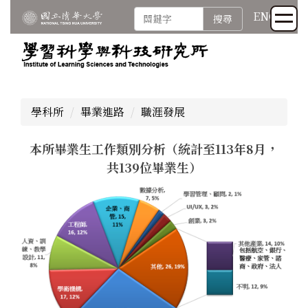
跳
ENG
搜尋
到
主
要
內
容
區
學科所
畢業進路
職涯發展
本所畢業生工作類別分析（統計至113年8月，
共139位畢業生）