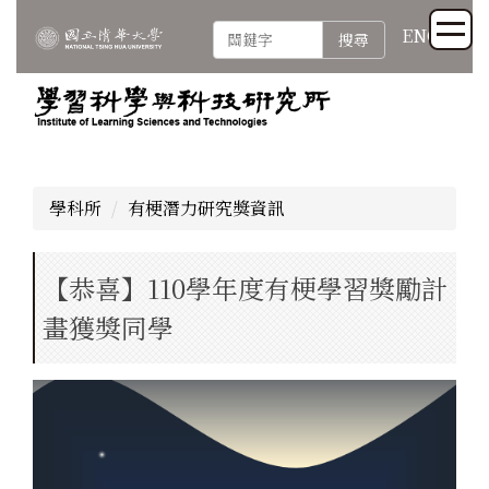
跳
ENG
搜尋
到
主
要
內
容
區
學科所
有梗潛力研究獎資訊
【恭喜】110學年度有梗學習獎勵計
畫獲獎同學