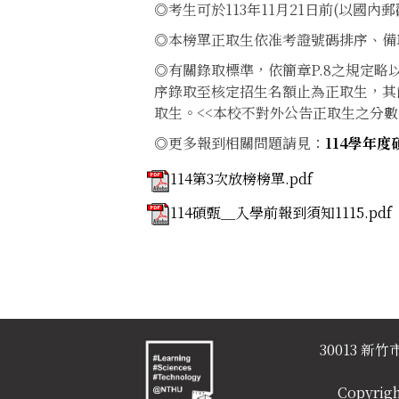
◎考生可於113年11月21日前(以國
◎本榜單正取生依准考證號碼排序、備
◎有關錄取標準，依簡章P.8之規定
序錄取至核定招生名額止為正取生，其
取生。<<本校不對外公告正取生之分數
◎更多報到相關問題請見：
114
學年度
114第3次放榜榜單.pdf
114碩甄＿入學前報到須知1115.pdf
30013 
Copyrigh