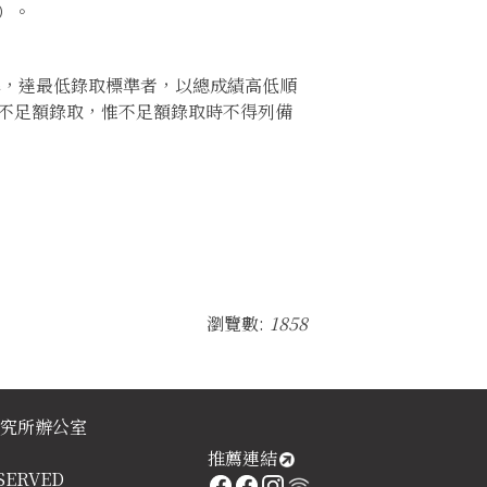
頁）。
準，達最低錄取標準者，以總成績高低順
不足額錄取，惟不足額錄取時不得列備
瀏覽數:
1858
研究所辦公室
推薦連結
RESERVED