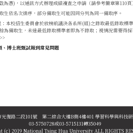
內郵戳為憑)，以通訊方式辦理成績複查之申請（請參考簡章第110
取生依名次排序，部分備取生可能因同分列為同一備取序。
略以：本校招生委員會於放榜前議決各系所(組)之錄取最低錄取標
餘為備取生，未達最低錄取標準者即為不錄取；視情況需要得採
>>
碩、博士班甄試報到常見問題
新竹市光復路二段101號 第二綜合大樓B側4樓401 學習科學與科技
03-5750728或03-5715131轉35049
t (c) 2019 National Tsing Hua University ALL RIGHTS 