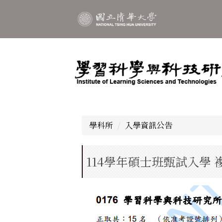
跳
到
主
要
內
容
區
學科所
入學資訊公告
114學年碩士班甄試入學