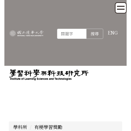
跳
到
主
要
內
ENG
搜尋
容
區
學科所
有梗學習獎勵