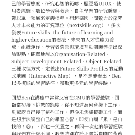
己的學習態度、研究心智的範疇，歷經過UIUX、使
用者經驗、數位學習與教育、自主學習的研究體驗，
難以單一領域來定義標準。想起德國一間致力於探究
人才未來能力的研究單位（nextskills.org），多次
發表Future skills- the future of learning and
higher education的看法，未來的人才從能力養
成、組織運作、學習者背景與環境互動關聯等提出深
論觀點，簡單地說以Organisation-Related、
Subject Development-Related、Object-Related
三種取徑方式，定義出Future Skills Profiles的互動
式地圖（Interactive Map），是不是能看出，Ben
以多模態的學習路徑，獲取更多元的學習經驗。
回想Ben在講座中常常反省在CMU的學習體驗，回
顧當初接下挑戰的態度，從不知道為何會接下工作，
到驚訝自己接了這些工作，但從未焦慮搞砸工作，而
是想辦法調整自己的學習心智，即便自嘲『累，是自
找的！😅』，卻也一笑置之。再問一次他的學習經驗
與我們有什麼不同，我想特別在於那句話自嘲的背後