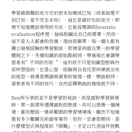
學習最困難的地方在於把未知變成已知（或者說還不
到已知，是不完全未知），這也是最好玩的地方。即
便不知道應該使用的方法，也能從嚐誤的heuristic
evaluation程序裡，抽絲剝繭出自己的需要。然而，
這不是人人都會的伎倆，理由很簡單，每一個人都有
獨立發展經驗的學習脈絡，即便是同處在單一的學習
體制之下，先備知識的起始點相同，學過後也會讓學
習者有”不同的形狀“，這形狀不只是知識型態與內
容所塑造的，也是心智、經驗與自我反思所練就出來
的造型。就像是樂譜與演奏的道理一樣，樂曲相同，
演奏者有不同的技巧，自然詮釋樂曲的風格就不同。
Ben所分享的並不是學習的秘訣，而是面對學習困境
時，那一剎那所選擇面對的態度。你可以想像一個情
境，當你歷經一連串艱困的學習情境後，雖然不知道
還有多少難關在前面等著你，但你一定會很期待，是
什麼樣型式與程度的『困難』，才足以代表這件挑戰