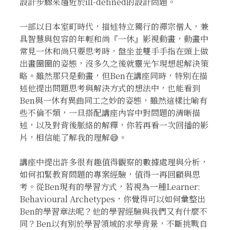
設計步驟來趨近於ill-defined的設計問題。
一部以日本室町時代，描述特立獨行的禪宗僧人，兼
具智慧與包容的年輕和尚『一休』影視動畫，動畫中
常見一休和尚只要思考時，盤坐並雙手手指在頭上做
出畫圈圈的姿態，沒多久之後就靈光乍現想起解決策
略。雖然那只是動畫，但Ben在講座同時，特別在描
述他提出問題思考與解決方式的想法中，也能看到
Ben與一休有異曲同工之妙的姿態，雖然這樣比喻有
些不倫不類，一旦搭配講座內容中對問題的清晰描
述，以及對背後脈絡的解釋，你若再看一次回播的影
片，相信能了解我的理解😅。
講座中提出許多很有趣值得觀察的數據處理與分析，
如何扣緊教育問題的專案經驗，值得一再回顧與思
考。從Ben現有的學習方式，若視為一種Learner:
Behavioural Archetypes，你覺得可以如何彙整出
Ben的學習章法呢？他的學習經驗與我們又有什麼不
同？Ben以有別於學習領域的求學背景，不斷挑戰自