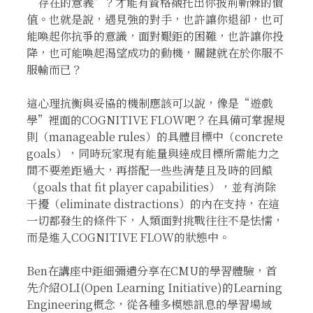
“存在的意義”？才能有資格襯托出你披荊斬棘的價
值。也就是說，遇見強的對手，也許讓你退卻，也可
能喚起你抗爭的意識，面對艱鉅的困難，也許讓你投
降，也可能喚起渴望成功的動機，關鍵就在於你服不
服輸而已？
這心理抗衡與妥協的機制應該可以說，像是“遊戲
學”裡面的COGNITIVE FLOW吧？在具備可掌握規
則（manageable rules）的具體目標中（concrete
goals），同時玩家現有能量與達成目標所需能力之
間不要差距過大，再搭配一些些清楚且及時的回饋
（goals that fit player capabilities），並有消除
干擾（eliminate distractions）的內在支持，在這
一切都發生的條件下，人類面對挑戰往往不是怯懦，
而是進入COGNITIVE FLOW的狀態中。
Ben在講座中鉅細彌遺分享在CMU的學習體驗，首
先介紹OLI(Open Learning Initiative)的Learning
Engineering概念，從各種多模態訊息的學習場域