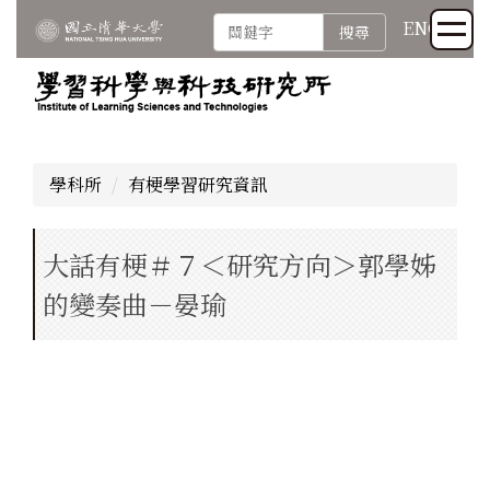
跳
ENG
搜尋
到
主
要
內
容
區
學科所
有梗學習研究資訊
大話有梗＃７＜研究方向＞郭學姊
的變奏曲－晏瑜