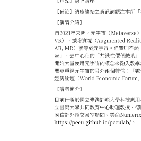
【地點】線上講座
【備註】講座連結之資訊請觀注本所
「
【演講介紹】
自2021年末起，元宇宙（Metavers
VR）、擴增實境（Augmented Rea
AR, MR）就等於元宇宙。但實則
身」、去中心化的「共識性價值體系」
開始大量使用元宇宙的概念來融入教學
要更重視元宇宙的另外兩個特性：「數
經濟論壇（World Economic Fo
【講者簡介】
目前任職於國立臺灣師範大學科技應用
立臺灣大學共同教育中心助理教授、德
國信託外匯交易室顧問、美商Nume
https://pecu.github.io/peculab/
。