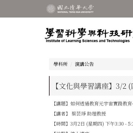
跳
到
主
要
內
容
區
學科所
演講公告
【文化與學習講座】3/2 
【講題】如何透過教育元宇宙實踐教育4
【講者】 蔡芸琤 助理教授
【時間】3月2日 (星期四) 下午3:30 - 5: