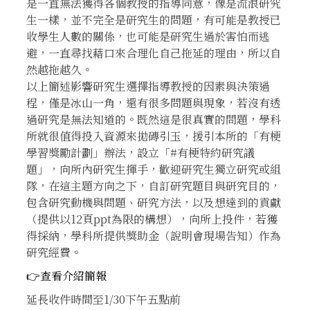
是一直無法獲得各個教授的指導同意，像是流浪研究
生一樣，並不完全是研究生的問題，有可能是教授已
收學生人數的關係，也可能是研究生過於害怕而逃
避，一直尋找藉口來合理化自己拖延的理由，所以自
然越拖越久。
以上簡述影響研究生選擇指導教授的因素與決策過
程，僅是冰山一角，還有很多問題與現象，若沒有透
過研究是無法知道的。既然這是很真實的問題，學科
所就很值得投入資源來拋磚引玉，援引本所的「有梗
學習獎勵計劃」辦法，設立「#有梗特約研究議
題」，向所內研究生揮手，歡迎研究生獨立研究或組
隊，在這主題方向之下，自訂研究題目與研究目的，
包含研究動機與問題、研究方法，以及想達到的貢獻
（提供以12頁ppt為限的構想），向所上投件，若獲
得採納，學科所提供獎助金（說明會現場告知）作為
研究經費。
👉查看介紹簡報
延長收件時間至1/30下午五點前