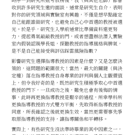
時序一到研究所甄考放榜後，我（與其他老師）都會
收到許多研究生邀約面談，通常是研究生自介，表明
對你的研究領域與實驗室有興趣，不僅是想早點確定
自己能跟誰做研究，也避免自己心中首選的教授被選
光。於是乎，研究生入學前通常比準備資料還更努
力，提起勇氣敲敲教授的門，或者想盡辦法潛入實驗
室內假裝認親學長姐，探聽教授的指導風格與脾氣，
是不是自己能接受與評估踩雷風險指數？
影響研究生選擇指導教授的因素是什麼？又是怎麼決
策的，這問題的範圍很大！當然，最大的關鍵（與決
定權）落在指導教授自身專業的評判與個人主觀價值
上，但令我好奇的是，既然研究生積極爭取心中首選
教授的門下，一旦成功之後，難免也會有後悔的情
事，此時再更換指導教授是艱辛的過程，所幸學科所
更換指導教授的方式雙方平衡，先取得新指導教授的
同意，所長確認之後就更換生效，當然更需要事先爭
取原指導教授的支持，讓指導關係和平轉移。
實際上，有些研究生沒法準時畢業的其中因素之一，