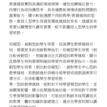
教養風格實際具備的場域情境，適性地轉換注意力、
改變行為或持續思考，具有適應新情境或面對問題的
重要能力，顯示較能適應不同的教學/教養風格的型
態。惟投入型學生若遇見獨裁風格的家長，建議家長
更需以關懷替代嚴苛責罵，較不影響投入型學生的學
習狀態。
依賴型、被動型的學生特質，從高彈性教學風格可
知，需要更多的老師教學指引。依賴型學生特質（相
比較被動型），明確適合正式課程的教學風格，顯示
此類學生特別需要明確的學習內容與學習指示。而被
動型學生特質（相比較依賴型），面對學生中心型的
教學風格，若教師過於仰賴分組學習或遊戲演練等引
導方式，反而影響學生學習狀態。
單一型的教學風格，相對於不同學習類型的學生，並
無顯著影響，顯示此類風格無法進一步得知對不同學
生學習類型的影響狀況，可能由於教師多採用講述式
的教導，屬於知識的基礎建立，適合在學習初期以講