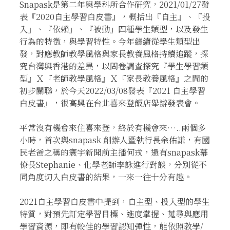
Snapask是第二年與學科所合作研究，2021/01/27發
表『2020自主學習白皮書』，概括出『自主』、『投
入』、『依賴』、『被動』四種學生類型，以及發生
行為的特徵，與學習特性。今年繼續從學生類型出
發，對應教師教學風格與家長教養風格持續追蹤，探
究台灣與香港的差異，以問卷調查探究『學生學習類
型』Ｘ『老師教學風格』Ｘ『家長教養風格』之間的
初步關聯，於今天2022/03/08發表『2021 自主學習
白皮書』，很高興在台北喜來登飯店舉辦發表會。
平常沒有機會來住喜來登，終於有機會來…..兩個多
小時，首次與snapask 創辦人暨執行長余佑謙，有國
民老爸之稱的寰宇新聞前主播何戎，還有snapask幕
僚長Stephanie、化學老師李詠進行對談，分別從不
同角度切入白皮書的結果，一來一往十分有趣。
2021自主學習白皮書中提到，自主型、投入型的學生
特質，對預先訂定學習目標、進度掌握、蒐尋與應用
學習資源，即有較佳的學習認知彈性，能依照教學/