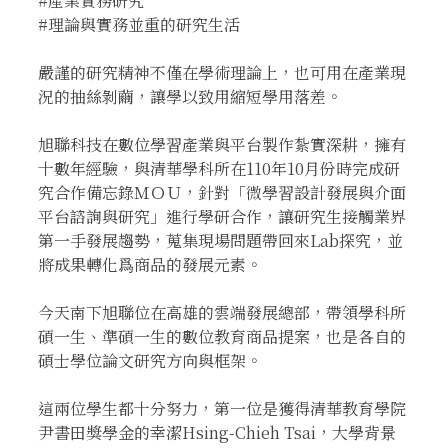
#產業實務研究
#理論與實務並重的研究生活
嚴謹的研究精神不僅在學術理論上，也可用在產業現
況的抽絲剝繭，讓學以致用縮短學用落差。
旭聯科技在數位學習產業與平台製作紮實深耕，擁有
十數年經驗，與清華學科所在110年10月份時完成研
究合作備忘錄ＭＯＵ，針對「微學習設計發展與介面
平台諮詢與研究」進行學研合作，讓研究生接觸業界
第一手發展趨勢，蒐集現場問題帶回來Lab探究，並
將成果轉化爲商品的發展元素。
今天南下旭聯位在高雄的雲端發展總部，帶領學科所
碩一生、準碩一生的數位教育商品提案，也是各自的
碩士學位論文研究方向與框架。
這兩位學生都十分努力，第一位是獲得清華教育學院
尹書田獎學金的幸潔Hsing-Chieh Tsai，大學背景