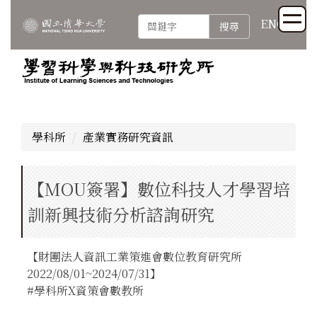
跳
ENG
搜尋
到
主
要
內
容
區
學科所
產業實務研究資訊
【MOU簽署】數位科技人才學習培
訓新興技術分析諮詢研究
【財團法人資訊工業策進會數位教育研究所
2022/08/01~2024/07/31】
#學科所X資策會數教所