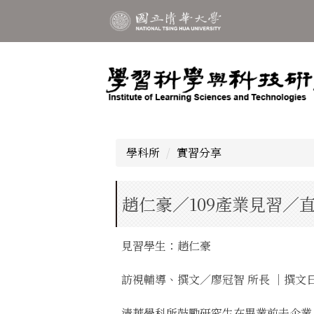
跳
到
主
要
內
容
區
學科所
實習分享
趙仁豪／109產業見習／
見習學生：趙仁豪
訪視輔導、撰文／廖冠智 所長 ｜撰文日期
清華學科所鼓勵研究生在畢業前去企業