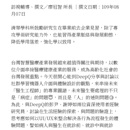
訪視輔導、撰文／廖冠智 所長 ｜撰文日期：109年08
月07日
清華學科所鼓勵研究生在畢業前去企業見習，除了專
攻學術研究能力外，也能習得產業脈絡與發展動態，
降低學用落差，強化學以致用。
台灣智慧醫療產業發展越來越值得關注與期待，以數
位介面串接醫療健康產業的服務，成為高齡化社會的
台灣發展重點。今天很開心能到DeepQ分享與討論以
社群學習機器人介面與體驗設計的觀點，來串接未來
「醫生工程師」的專業圖譜，未來醫生要處理的不只
是「病症」的問題😇，而且是「人」的通則問題🧐。
為此，與DeepQ的彭尹、謝婷如兩位資深使用者經驗
研究員，討論在生活經驗的探索、與問題的驗證上，
思考應如何以UI/UX來整合解決各行為流程發生的體
驗問題，譬如病人與醫生在就診前、就診中與就診