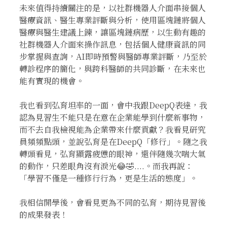
未來值得持續關注的是，以社群機器人介面串接個人
醫療資訊、醫生專業評斷與分析，使用區塊鏈將個人
醫療與醫生建議上鍊，讓區塊鏈病歷，以生動有趣的
社群機器人介面來操作訊息，包括個人健康資訊的同
步掌握與查詢，AI即時預警與醫師專業評斷，乃至於
轉診程序的簡化，與跨科醫師的共同診斷，在未來也
能有實現的機會。
我也看到弘育坦率的一面，會中我跟DeepQ表達，我
認為見習生不能只是在意在企業能學到什麼新事物，
而不去自我檢視能為企業帶來什麼貢獻？我看見研究
員頻頻點頭，並說弘育是在DeepQ「修行」。隨之我
轉頭看見，弘育顯露疲憊的眼神，還伴隨幾次喘大氣
的動作，只差眼角沒有淚光😂🤣....。而我再說：
「學習不僅是一種修行行為，更是生活的態度」。
我相信開學後，會看見更為不同的弘育，期待見習後
的成果發表！