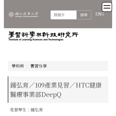
跳
到
ENG
搜尋
主
要
內
容
區
學科所
實習分享
鍾弘育／109產業見習／HTC健康
醫療事業部DeepQ
見習學生：鍾弘育