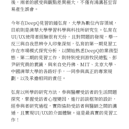
後，兩者的感受與觀點差異極大，不僅有鴻溝甚至容
易產生誤會。
今年在DeepQ見習的鍾弘育，大學為數位內容領域，
目前則是清華大學學習科學與科技所研究生。弘育在
UI/UX使用者經驗很有天份，且對問題的發現，舉一
反三與自我思辨令人印象深刻，弘育的第一期見習工
作在市場模式探究分析，以開始熟悉DeepQ的業務型
態，第二期的見習工作，則特別受到游牧民總監、彭
尹研究員的賞識，與來自史丹佛、MIT、北京大學、
中國清華大學的各路好手，一同參與真正的專案規
劃，以及承擔相同的責任。
弘育以所學的研究方法，參與醫療受訪者的生活問題
探究，掌握受訪者心理變因，進行訪談框架的設計，
經參與者研究過程，實際協助受訪者與醫師之間的溝
通，且實現UI/UX的介面體驗。這是最真實的見習工
作！