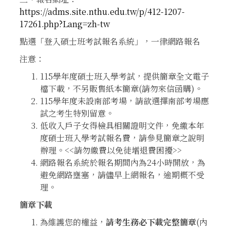
https://adms.site.nthu.edu.tw/p/412-1207-
17261.php?Lang=zh-tw
點選「登入碩士班考試報名系統」，一律網路報名
注意：
115學年度碩士班入學考試，提供簡章全文電子
檔下載，不另販售紙本簡章(請勿來信函購)。
115學年度未設南部考場，請欲選擇南部考場應
試之考生特別留意。
低收入戶子女得檢具相關證明文件，免繳本年
度碩士班入學考試報名費，請參見簡章之說明
辦理。<<請勿繳費以免徒增退費困擾>>
網路報名系統於報名期間內為24小時開放，為
避免網路壅塞，請儘早上網報名，逾期概不受
理。
簡章下載
為維護您的權益，
請考生務必下載完整簡章
(內