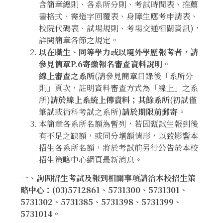
含簡章總則、各系所分則、考試時間表、推薦
書格式、需造字回覆表、身障生應考申請表、
校院代碼表、試場規則、考場交通相關資訊)，
詳閱簡章各節之規定。
以在職生、同等學力或以境外學歷報考者，請
參見簡章P.6寄繳報名審查資料說明。
線上審查之系所
(請參見簡章目錄後「系所分
則」頁次，註明資料審查方式為「線上」之系
所)
請於線上系統上傳資料；其餘系所
(初試僅
筆試或術科考試之系所)
請於期限前郵寄
。
本簡章各系所名額為暫列，若因甄試生報到後
有不足之缺額，或同分增額情形，以致影響本
招生各系所名額，將於考試前另行公告於本校
招生策略中心網頁最新消息。
一、詢問招生考試及報到相關事項請洽本校招生策
略中心：
(03)5712861
、5731300
、5731301、
5731302、5731385、5731398、5731399、
5731014
。