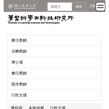
跳
ENG
搜尋
到
主
要
內
容
區
專任教師
合聘教師
博士後
兼任教師
退休教師
行政支援
學科所
本所成員
行政支援